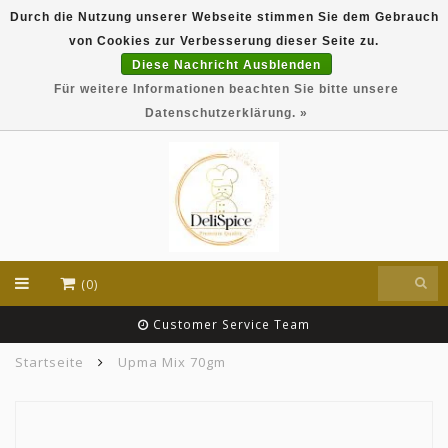
Durch die Nutzung unserer Webseite stimmen Sie dem Gebrauch
DeliSpice is your online Indian grocery shop with
von Cookies zur Verbesserung dieser Seite zu.
exclusive brands like Daawat, Suhana, DeliSpice
and many more !!!
Diese Nachricht Ausblenden
Für weitere Informationen beachten Sie bitte unsere
EUR
Datenschutzerklärung. »
(0)
Customer Service Team
Startseite
Upma Mix 70gm