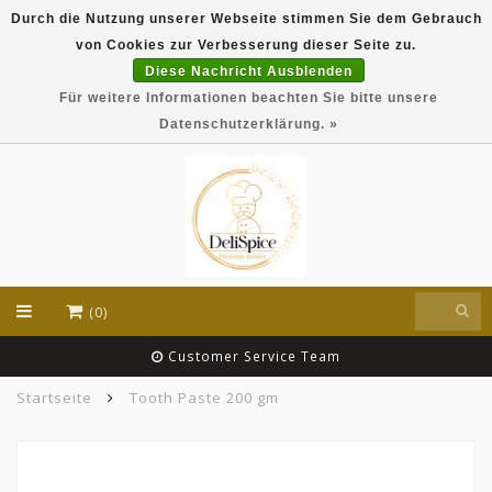
Durch die Nutzung unserer Webseite stimmen Sie dem Gebrauch
DeliSpice is your online Indian grocery shop with
von Cookies zur Verbesserung dieser Seite zu.
exclusive brands like Daawat, Suhana, DeliSpice
and many more !!!
Diese Nachricht Ausblenden
Für weitere Informationen beachten Sie bitte unsere
EUR
Datenschutzerklärung. »
(0)
Customer Service Team
Startseite
Tooth Paste 200 gm