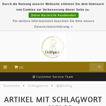
Durch die Nutzung unserer Webseite stimmen Sie dem Gebrauch
DeliSpice is your online Indian grocery shop with
von Cookies zur Verbesserung dieser Seite zu.
exclusive brands like Daawat, Suhana, DeliSpice
and many more !!!
Diese Nachricht Ausblenden
Für weitere Informationen beachten Sie bitte unsere
EUR
Datenschutzerklärung. »
(0)
Customer Service Team
Startseite
Schlagworte
@@hGlSg
ARTIKEL MIT SCHLAGWORT