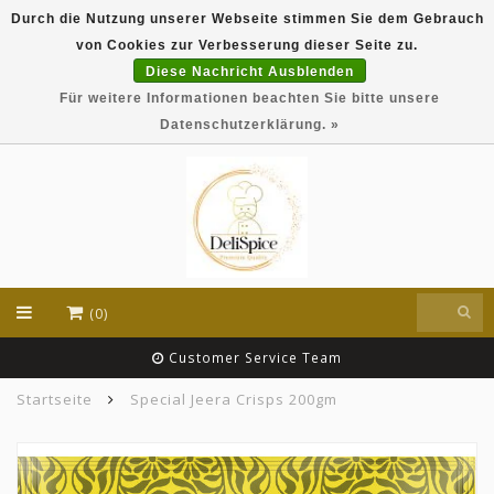
Durch die Nutzung unserer Webseite stimmen Sie dem Gebrauch
DeliSpice is your online Indian grocery shop with
von Cookies zur Verbesserung dieser Seite zu.
exclusive brands like Daawat, Suhana, DeliSpice
and many more !!!
Diese Nachricht Ausblenden
Für weitere Informationen beachten Sie bitte unsere
EUR
Datenschutzerklärung. »
(0)
Customer Service Team
Startseite
Special Jeera Crisps 200gm