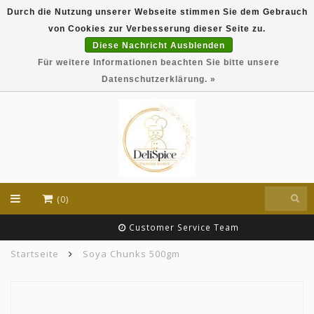
Durch die Nutzung unserer Webseite stimmen Sie dem Gebrauch
DeliSpice is your online Indian grocery shop with
von Cookies zur Verbesserung dieser Seite zu.
exclusive brands like Daawat, Suhana, DeliSpice
and many more !!!
Diese Nachricht Ausblenden
Für weitere Informationen beachten Sie bitte unsere
EUR
Datenschutzerklärung. »
(0)
Customer Service Team
Startseite
Soya Chunks 500gm