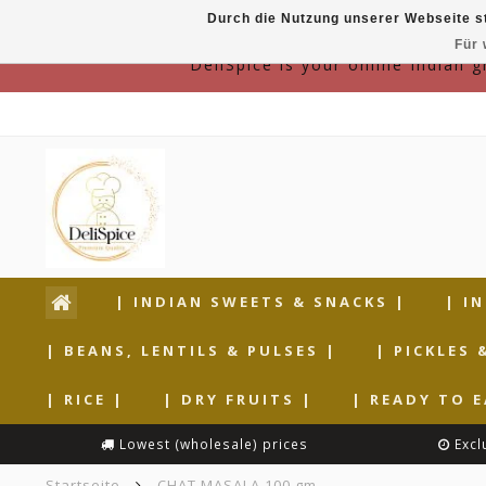
Durch die Nutzung unserer Webseite s
Für 
DeliSpice is your online Indian 
| INDIAN SWEETS & SNACKS |
| I
| BEANS, LENTILS & PULSES |
| PICKLES 
| RICE |
| DRY FRUITS |
| READY TO E
Lowest (wholesale) prices
Excl
Startseite
CHAT MASALA 100 gm