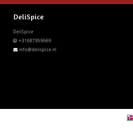
DeliSpice
DeliSpice
+31687959669
info@delispice.nl