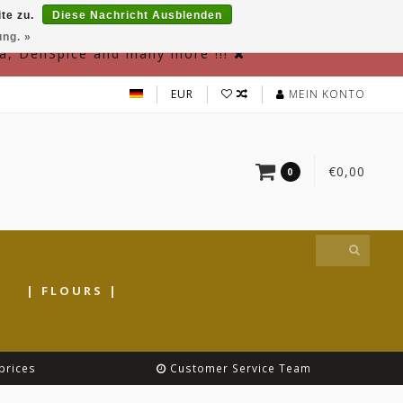
te zu.
Diese Nachricht Ausblenden
ung. »
a, DeliSpice and many more !!!
EUR
MEIN KONTO
€0,00
0
|
| FLOURS |
prices
Customer Service Team