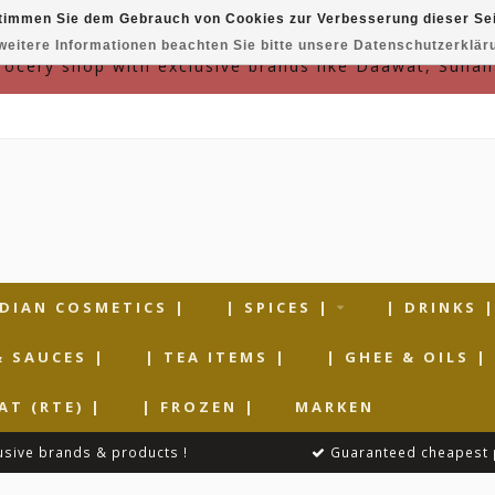
timmen Sie dem Gebrauch von Cookies zur Verbesserung dieser Sei
weitere Informationen beachten Sie bitte unsere Datenschutzerklär
grocery shop with exclusive brands like Daawat, Suhan
NDIAN COSMETICS |
| SPICES |
| DRINKS 
& SAUCES |
| TEA ITEMS |
| GHEE & OILS |
AT (RTE) |
| FROZEN |
MARKEN
usive brands & products !
Guaranteed cheapest 