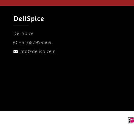
DeliSpice
DeliSpice
+31687959669
info@delispice.nl