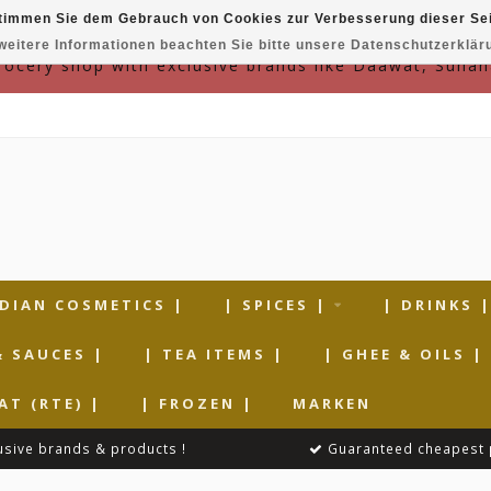
timmen Sie dem Gebrauch von Cookies zur Verbesserung dieser Sei
weitere Informationen beachten Sie bitte unsere Datenschutzerklär
grocery shop with exclusive brands like Daawat, Suhan
NDIAN COSMETICS |
| SPICES |
| DRINKS 
& SAUCES |
| TEA ITEMS |
| GHEE & OILS |
AT (RTE) |
| FROZEN |
MARKEN
usive brands & products !
Guaranteed cheapest 