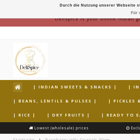
Durch die Nutzung unserer Webseite s
Für 
DeliSpice is your online Indian 
| INDIAN SWEETS & SNACKS |
| I
| BEANS, LENTILS & PULSES |
| PICKLES 
| RICE |
| DRY FRUITS |
| READY TO E
Lowest (wholesale) prices
Excl
Startseite
Raspberry Jelly Crystals 90gm