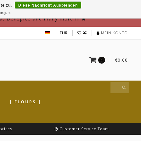
te zu.
Diese Nachricht Ausblenden
ung. »
a, DeliSpice and many more !!!
EUR
MEIN KONTO
€0,00
0
|
| FLOURS |
prices
Customer Service Team