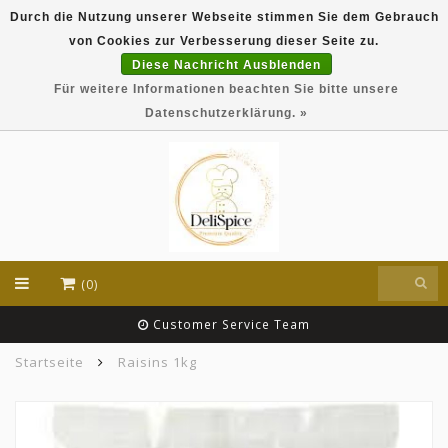
Durch die Nutzung unserer Webseite stimmen Sie dem Gebrauch
DeliSpice is your online Indian grocery shop with
von Cookies zur Verbesserung dieser Seite zu.
exclusive brands like Daawat, Suhana, DeliSpice
and many more !!!
Diese Nachricht Ausblenden
Für weitere Informationen beachten Sie bitte unsere
EUR
Datenschutzerklärung. »
(0)
Customer Service Team
Startseite
Raisins 1kg