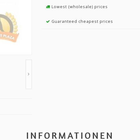
Lowest (wholesale) prices
Guaranteed cheapest prices
INFORMATIONEN