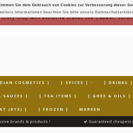
timmen Sie dem Gebrauch von Cookies zur Verbesserung dieser Sei
weitere Informationen beachten Sie bitte unsere Datenschutzerklär
grocery shop with exclusive brands like Daawat, Suhan
NDIAN COSMETICS |
| SPICES |
| DRINKS 
& SAUCES |
| TEA ITEMS |
| GHEE & OILS |
AT (RTE) |
| FROZEN |
MARKEN
usive brands & products !
Guaranteed cheapest 