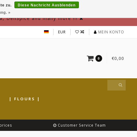
te zu.
Diese Nachricht Ausblenden
ung. »
a, DeliSpice and many more !!!
EUR
MEIN KONTO
€0,00
0
|
| FLOURS |
prices
Customer Service Team