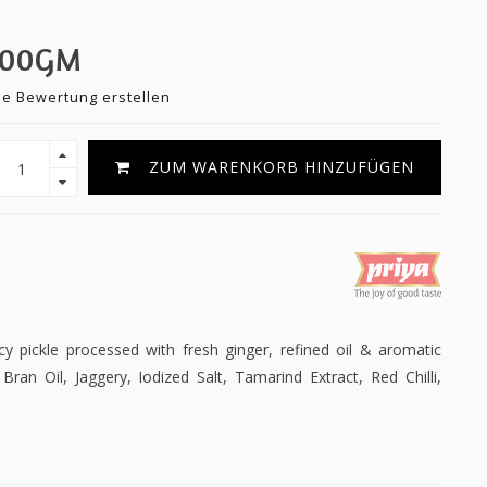
300GM
ne Bewertung erstellen
ZUM WARENKORB HINZUFÜGEN
cy pickle processed with fresh ginger, refined oil & aromatic
 Bran Oil, Jaggery, Iodized Salt, Tamarind Extract, Red Chilli,