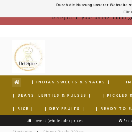
Durch die Nutzung unserer Webseite s
Für 
DeliSpice is your online Indian 
| INDIAN SWEETS & SNACKS |
| I
| BEANS, LENTILS & PULSES |
| PICKLES 
| RICE |
| DRY FRUITS |
| READY TO E
Lowest (wholesale) prices
Excl
Startseite
Ginger Pickle 300gm