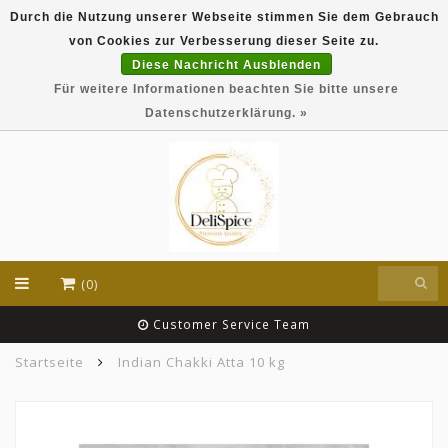
Durch die Nutzung unserer Webseite stimmen Sie dem Gebrauch
DeliSpice is your online Indian grocery shop with
von Cookies zur Verbesserung dieser Seite zu.
exclusive brands like Daawat, Suhana, DeliSpice
and many more !!!
Diese Nachricht Ausblenden
Für weitere Informationen beachten Sie bitte unsere
EUR
Datenschutzerklärung. »
(0)
Customer Service Team
Startseite
Indian Chakki Atta 10 kg