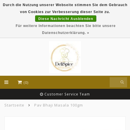
Durch die Nutzung unserer Webseite stimmen Sie dem Gebrauch
DeliSpice is your online Indian grocery shop with
von Cookies zur Verbesserung dieser Seite zu.
exclusive brands like Daawat, Suhana, DeliSpice
and many more !!!
Diese Nachricht Ausblenden
Für weitere Informationen beachten Sie bitte unsere
EUR
Datenschutzerklärung. »
(0)
Customer Service Team
Startseite
Pav Bhaji Masala 100gm