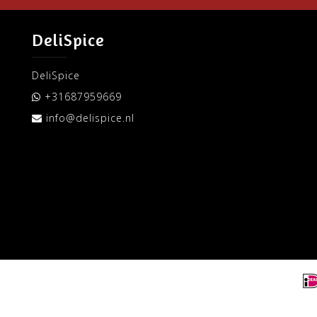
DeliSpice
DeliSpice
+31687959669
info@delispice.nl