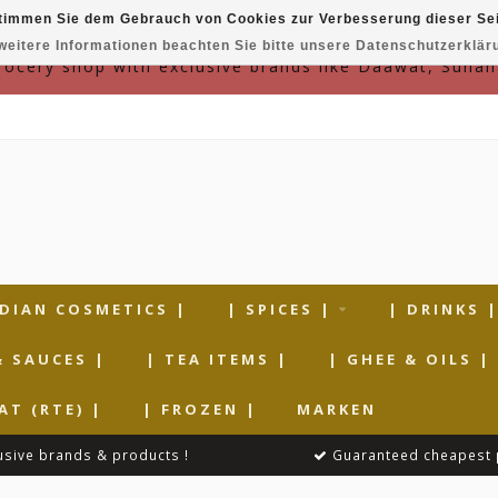
timmen Sie dem Gebrauch von Cookies zur Verbesserung dieser Sei
weitere Informationen beachten Sie bitte unsere Datenschutzerklär
grocery shop with exclusive brands like Daawat, Suhan
NDIAN COSMETICS |
| SPICES |
| DRINKS 
& SAUCES |
| TEA ITEMS |
| GHEE & OILS |
AT (RTE) |
| FROZEN |
MARKEN
usive brands & products !
Guaranteed cheapest 