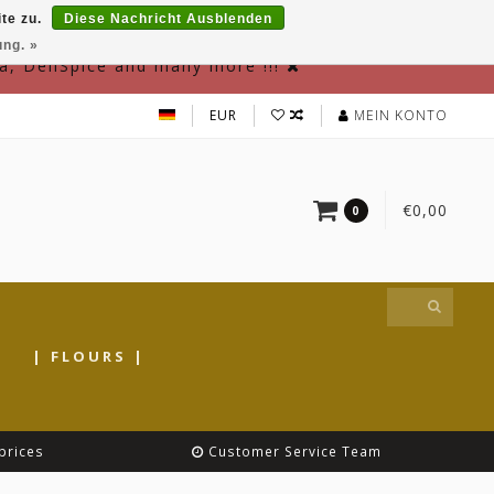
te zu.
Diese Nachricht Ausblenden
ung. »
a, DeliSpice and many more !!!
EUR
MEIN KONTO
€0,00
0
|
| FLOURS |
prices
Customer Service Team