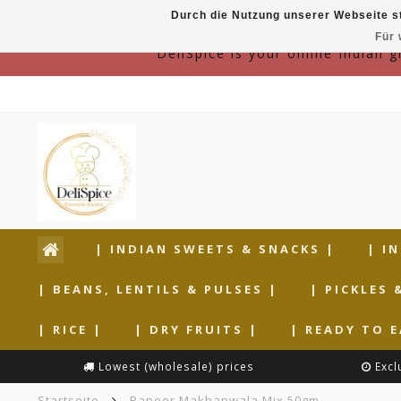
Durch die Nutzung unserer Webseite s
Für 
DeliSpice is your online Indian 
| INDIAN SWEETS & SNACKS |
| I
| BEANS, LENTILS & PULSES |
| PICKLES 
| RICE |
| DRY FRUITS |
| READY TO E
Lowest (wholesale) prices
Excl
Startseite
Paneer Makhanwala Mix 50gm