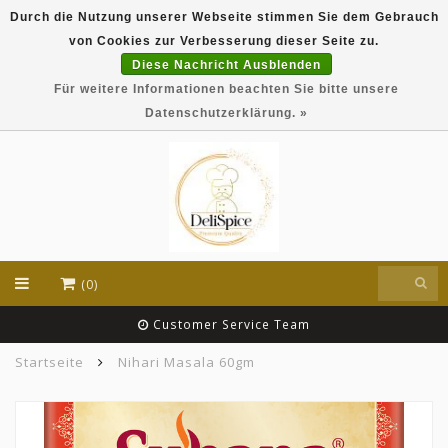
Durch die Nutzung unserer Webseite stimmen Sie dem Gebrauch
DeliSpice is your online Indian grocery shop with
von Cookies zur Verbesserung dieser Seite zu.
exclusive brands like Daawat, Suhana, DeliSpice
and many more !!!
Diese Nachricht Ausblenden
Für weitere Informationen beachten Sie bitte unsere
EUR
Datenschutzerklärung. »
(0)
Customer Service Team
Startseite
Nihari Masala 60gm