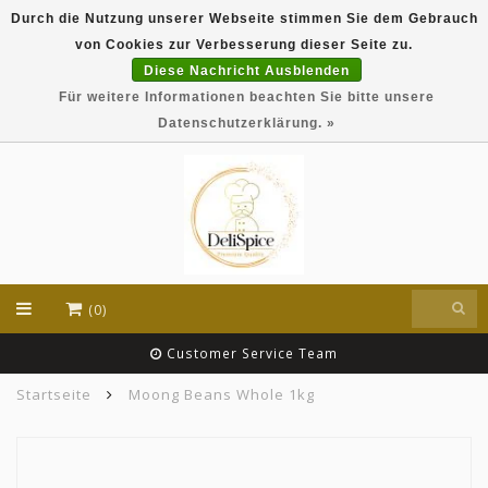
Durch die Nutzung unserer Webseite stimmen Sie dem Gebrauch
DeliSpice is your online Indian grocery shop with
von Cookies zur Verbesserung dieser Seite zu.
exclusive brands like Daawat, Suhana, DeliSpice
and many more !!!
Diese Nachricht Ausblenden
Für weitere Informationen beachten Sie bitte unsere
EUR
Datenschutzerklärung. »
(0)
Customer Service Team
Startseite
Moong Beans Whole 1kg