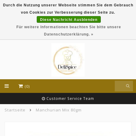
Durch die Nutzung unserer Webseite stimmen Sie dem Gebrauch
DeliSpice is your online Indian grocery shop with
von Cookies zur Verbesserung dieser Seite zu.
exclusive brands like Daawat, Suhana, DeliSpice
and many more !!!
Diese Nachricht Ausblenden
Für weitere Informationen beachten Sie bitte unsere
EUR
Datenschutzerklärung. »
(0)
Customer Service Team
Startseite
Manchurian Mix 80gm