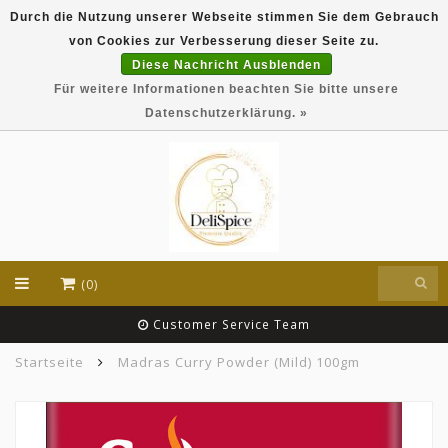
Durch die Nutzung unserer Webseite stimmen Sie dem Gebrauch
DeliSpice is your online Indian grocery shop with
von Cookies zur Verbesserung dieser Seite zu.
exclusive brands like Daawat, Suhana, DeliSpice
and many more !!!
Diese Nachricht Ausblenden
Für weitere Informationen beachten Sie bitte unsere
EUR
Datenschutzerklärung. »
(0)
Customer Service Team
Startseite
Madras Curry Powder (Mild) 100gm