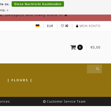
te zu.
Diese Nachricht Ausblenden
ung. »
a, DeliSpice and many more !!!
EUR
MEIN KONTO
€0,00
0
|
| FLOURS |
prices
Customer Service Team