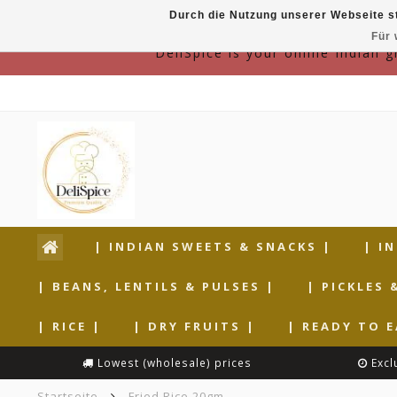
Durch die Nutzung unserer Webseite s
Für 
DeliSpice is your online Indian 
| INDIAN SWEETS & SNACKS |
| I
| BEANS, LENTILS & PULSES |
| PICKLES 
| RICE |
| DRY FRUITS |
| READY TO E
Lowest (wholesale) prices
Excl
Startseite
Fried Rice 20gm