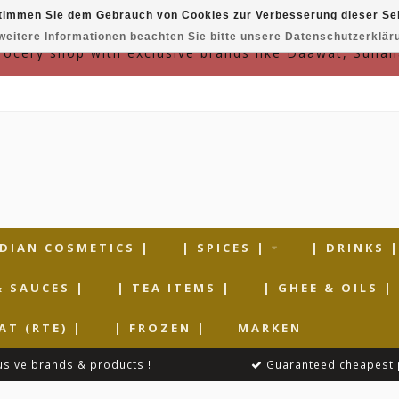
timmen Sie dem Gebrauch von Cookies zur Verbesserung dieser Sei
weitere Informationen beachten Sie bitte unsere Datenschutzerklär
grocery shop with exclusive brands like Daawat, Suhan
NDIAN COSMETICS |
| SPICES |
| DRINKS 
& SAUCES |
| TEA ITEMS |
| GHEE & OILS |
AT (RTE) |
| FROZEN |
MARKEN
usive brands & products !
Guaranteed cheapest 