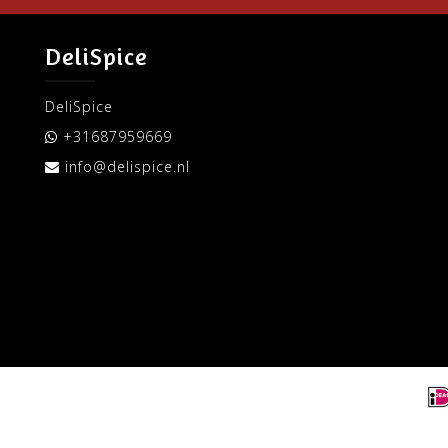
DeliSpice
DeliSpice
+31687959669
info@delispice.nl