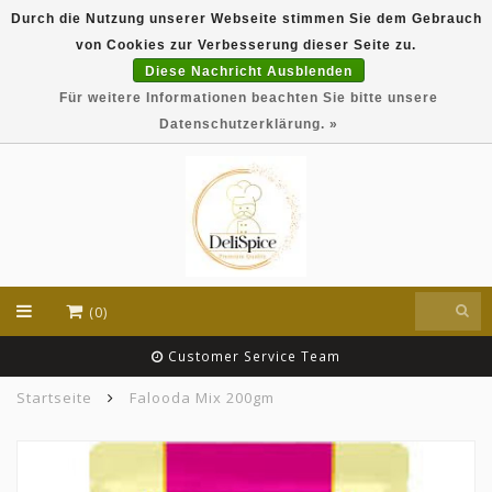
Durch die Nutzung unserer Webseite stimmen Sie dem Gebrauch
DeliSpice is your online Indian grocery shop with
von Cookies zur Verbesserung dieser Seite zu.
exclusive brands like Daawat, Suhana, DeliSpice
and many more !!!
Diese Nachricht Ausblenden
Für weitere Informationen beachten Sie bitte unsere
EUR
Datenschutzerklärung. »
(0)
Customer Service Team
Startseite
Falooda Mix 200gm