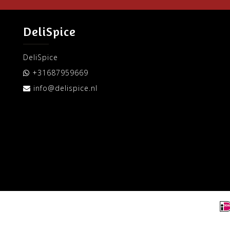
DeliSpice
DeliSpice
+31687959669
info@delispice.nl