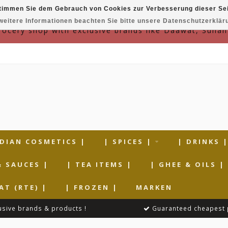
timmen Sie dem Gebrauch von Cookies zur Verbesserung dieser Sei
weitere Informationen beachten Sie bitte unsere Datenschutzerklär
grocery shop with exclusive brands like Daawat, Suhan
NDIAN COSMETICS |
| SPICES |
| DRINKS 
& SAUCES |
| TEA ITEMS |
| GHEE & OILS |
AT (RTE) |
| FROZEN |
MARKEN
usive brands & products !
Guaranteed cheapest 