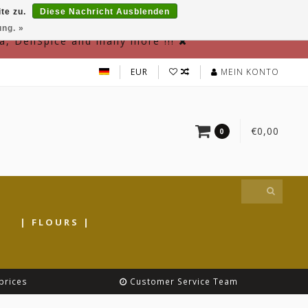
te zu.
Diese Nachricht Ausblenden
ung. »
a, DeliSpice and many more !!!
EUR
MEIN KONTO
€0,00
0
|
| FLOURS |
prices
Customer Service Team