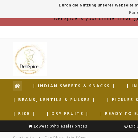
Durch die Nutzung unserer Webseite s
Für 
DeliSpice is your online Indian 
| INDIAN SWEETS & SNACKS |
| I
| BEANS, LENTILS & PULSES |
| PICKLES 
| RICE |
| DRY FRUITS |
| READY TO E
Lowest (wholesale) prices
Excl
Startseite
Egg Bhurji Mix 50gm