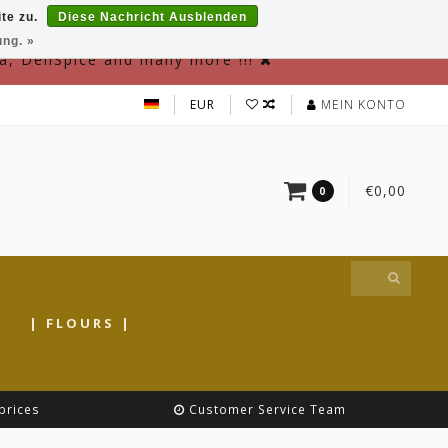
te zu.
Diese Nachricht Ausblenden
ung. »
a, DeliSpice and many more !!!
EUR
MEIN KONTO
€0,00
0
|
| FLOURS |
prices
Customer Service Team