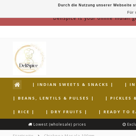
Durch die Nutzung unserer Webseite s
Für 
DeliSpice is your online Indian 
| INDIAN SWEETS & SNACKS |
| I
| BEANS, LENTILS & PULSES |
| PICKLES 
| RICE |
| DRY FRUITS |
| READY TO E
Lowest (wholesale) prices
Excl
Startseite
Chickpea Masala 100gm