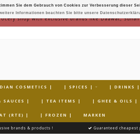
timmen Sie dem Gebrauch von Cookies zur Verbesserung dieser Sei
weitere Informationen beachten Sie bitte unsere Datenschutzerklär
grocery shop with exclusive brands like Daawat, Suhan
NDIAN COSMETICS |
| SPICES |
| DRINKS 
& SAUCES |
| TEA ITEMS |
| GHEE & OILS |
AT (RTE) |
| FROZEN |
MARKEN
usive brands & products !
Guaranteed cheapest 