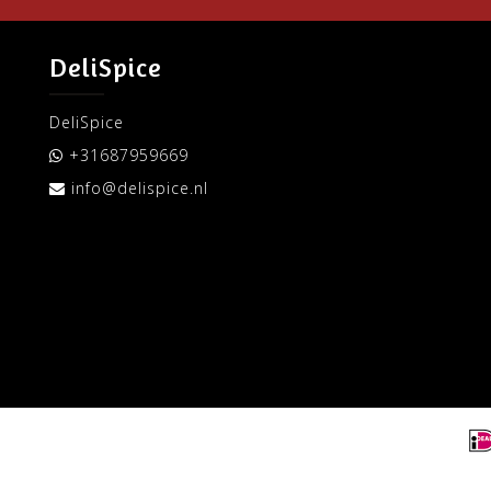
DeliSpice
DeliSpice
+31687959669
info@delispice.nl