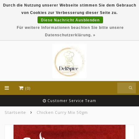
Durch die Nutzung unserer Webseite stimmen Sie dem Gebrauch
DeliSpice is your online Indian grocery shop with
von Cookies zur Verbesserung dieser Seite zu.
exclusive brands like Daawat, Suhana, DeliSpice
and many more !!!
Diese Nachricht Ausblenden
Für weitere Informationen beachten Sie bitte unsere
EUR
Datenschutzerklärung. »
(0)
Customer Service Team
Startseite
Chicken Curry Mix 50gm