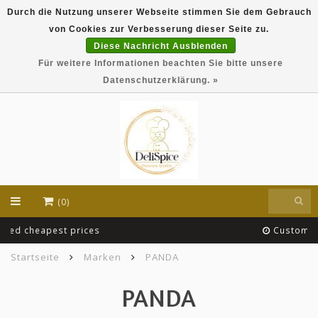
Durch die Nutzung unserer Webseite stimmen Sie dem Gebrauch
DeliSpice is your online Indian grocery shop with
von Cookies zur Verbesserung dieser Seite zu.
exclusive brands like Daawat, Suhana, DeliSpice
and many more !!!
Diese Nachricht Ausblenden
Für weitere Informationen beachten Sie bitte unsere
EUR
Datenschutzerklärung. »
(0)
Customer Service Team
Startseite
Marken
PANDA
PANDA