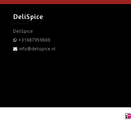
DeliSpice
DeliSpice
+31687959669
info@delispice.nl