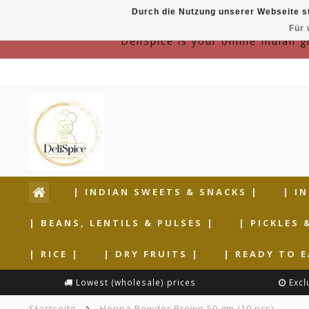
Durch die Nutzung unserer Webseite s
Für 
DeliSpice is your online Indian 
| INDIAN SWEETS & SNACKS |
| I
| BEANS, LENTILS & PULSES |
| PICKLES 
| RICE |
| DRY FRUITS |
| READY TO E
Lowest (wholesale) prices
Excl
Startseite
Henna Powder Brown 50 gm (10 pcs)