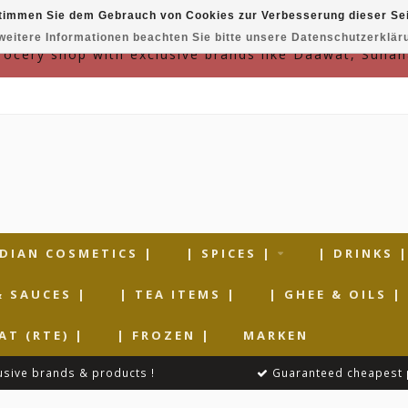
timmen Sie dem Gebrauch von Cookies zur Verbesserung dieser Sei
weitere Informationen beachten Sie bitte unsere Datenschutzerklär
grocery shop with exclusive brands like Daawat, Suhan
NDIAN COSMETICS |
| SPICES |
| DRINKS 
& SAUCES |
| TEA ITEMS |
| GHEE & OILS |
AT (RTE) |
| FROZEN |
MARKEN
usive brands & products !
Guaranteed cheapest 