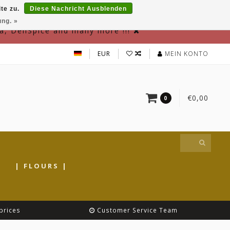
te zu.
Diese Nachricht Ausblenden
ung. »
a, DeliSpice and many more !!!
EUR
MEIN KONTO
€0,00
0
|
| FLOURS |
prices
Customer Service Team