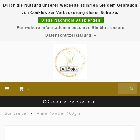
Durch die Nutzung unserer Webseite stimmen Sie dem Gebrauch
DeliSpice is your online Indian grocery shop with
von Cookies zur Verbesserung dieser Seite zu.
exclusive brands like Daawat, Suhana, DeliSpice
and many more !!!
Diese Nachricht Ausblenden
Für weitere Informationen beachten Sie bitte unsere
EUR
Datenschutzerklärung. »
(0)
Customer Service Team
Startseite
Amla Powder 100gm