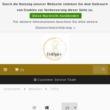
Durch die Nutzung unserer Webseite stimmen Sie dem Gebrauch
DeliSpice is your online Indian grocery shop with
von Cookies zur Verbesserung dieser Seite zu.
exclusive brands like Daawat, Suhana, DeliSpice
and many more !!!
Diese Nachricht Ausblenden
Für weitere Informationen beachten Sie bitte unsere
EUR
Datenschutzerklärung. »
(0)
Customer Service Team
Startseite
Marken
TATA